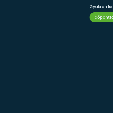
Gyakran Is
Időpontf