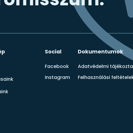
ép
Social
Dokumentumok
Facebook
Adatvédelmi tájékozt
Instagram
Felhasználási feltétele
ásaink
ink