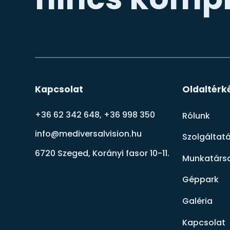
Kapcsolat
Oldaltérk
+36 62 342 648, +36 998 350
Rólunk
info@mediversalvision.hu
Szolgáltat
6720 Szeged, Korányi fasor 10-11.
Munkatársa
Géppark
Galéria
Kapcsolat