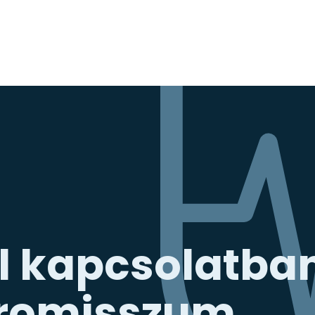
l kapcsolatba
romisszum.