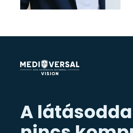
A látásodda
nincs komp