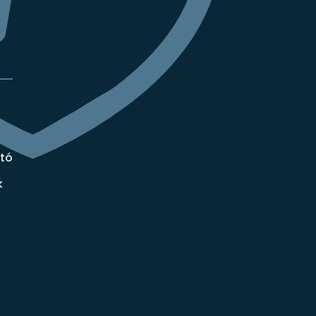
ató
k