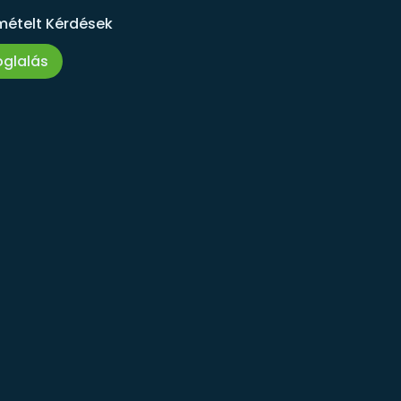
mételt Kérdések
oglalás