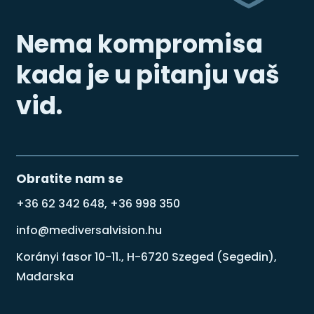
Nema kompromisa
kada je u pitanju vaš
vid.
Obratite nam se
+36 62 342 648, +36 998 350
info@mediversalvision.hu
Korányi fasor 10-11., H-6720 Szeged (Segedin),
Mađarska