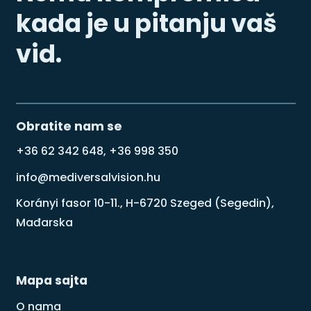
kada je u pitanju vaš
vid.
Obratite nam se
+36 62 342 648, +36 998 350
info@mediversalvision.hu
Korányi fasor 10-11., H-6720 Szeged (Segedin),
Mađarska
Mapa sajta
O nama