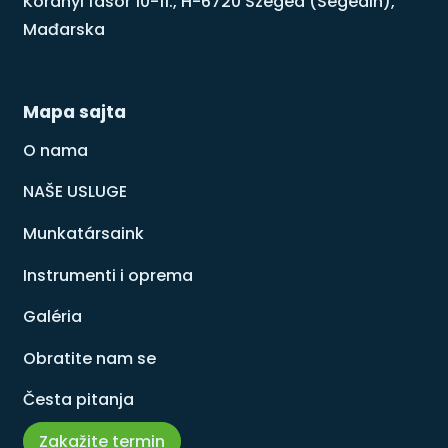
Korányi fasor 10-11., H-6720 Szeged (Segedin),
Mađarska
Mapa sajta
O nama
NAŠE USLUGE
Munkatársaink
Instrumenti i oprema
Galéria
Obratite nam se
Česta pitanja
Zakažite termin