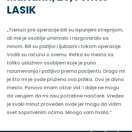
LASIK
„Trenuci pre operacije bili su ispunjeni strepnjom,
ali me je osoblje umirivalo i razgovaralo sa
mnom. Bili su pažljivi i ljubazni i tokom operacije.
Vodili su računa o svemu. Retka su mesta sa
toliko uslužnim osobljem koje je puno
razumevanja i pažljivo prema pacijentu. Drago mi
je što mi je ovde pružena ova prilika. Ovo je divno
mesto. Ponovo imam oštar vid. I dalje ne mogu
da verujem da mi nisu potrebne naočare. Vredeo
je svaki minut proveden ovde jer mogu da vidim
svet sopstvenim očima. Mnogo vam hvala.“