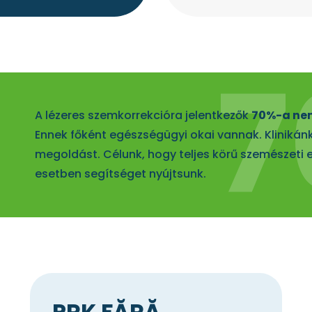
A lézeres szemkorrekcióra jelentkezők
70%-a nem
?
Ennek főként egészségügyi okai vannak. Klinikánk
megoldást. Célunk, hogy teljes körű szemészeti 
esetben segítséget nyújtsunk.
PRK FĂRĂ