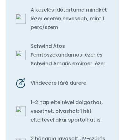
A kezelés időtartama mindkét
lézer esetén kevesebb, mint 1
perc/szem
Schwind Atos
Femtoszekundumos lézer és
Schwind Amaris excimer lézer
Vindecare fără durere
1-2 nap elteltével dolgozhat,
vezethet, olvashat; 1 hét
elteltével akár sportolhat is
2 hónapig javasolt UV-szűrős