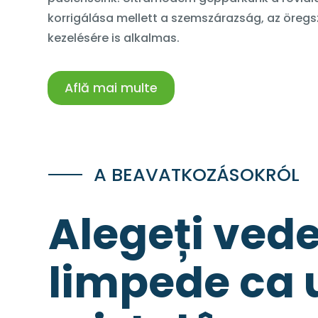
korrigálása mellett a szemszárazság, az öre
kezelésére is alkalmas.
Află mai multe
A BEAVATKOZÁSOKRÓL
Alegeți ved
limpede ca 