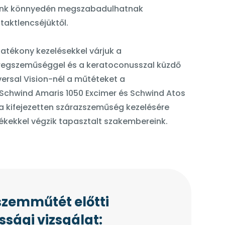
ink könnyedén megszabadulhatnak
aktlencséjüktől.
hatékony kezelésekkel várjuk a
regszeműséggel és a keratoconusszal küzdő
versal Vision-nél a műtéteket a
Schwind Amaris 1050 Excimer és Schwind Atos
 kifejezetten szárazszeműség kezelésére
ülékekkel végzik tapasztalt szakembereink.
szemműtét előtti
sági vizsgálat: