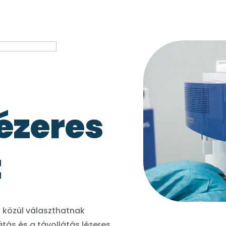
ézeres
t
t közül választhatnak
tás és a távollátás lézeres