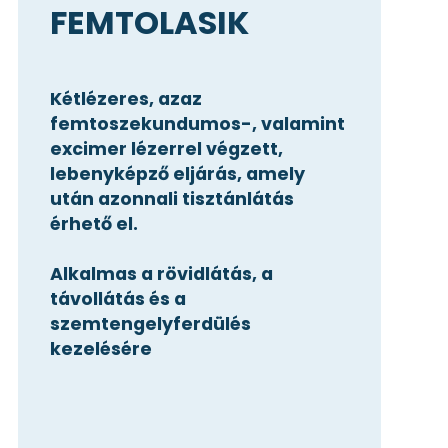
FEMTOLASIK
Kétlézeres, azaz
femtoszekundumos-, valamint
excimer lézerrel végzett,
lebenyképző eljárás, amely
után azonnali tisztánlátás
érhető el.
Alkalmas a rövidlátás, a
távollátás és a
szemtengelyferdülés
kezelésére