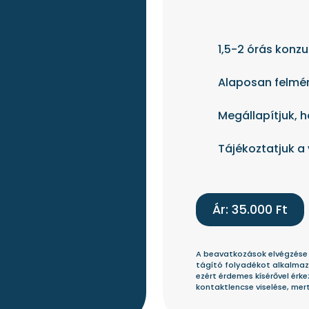
1,5-2 órás konzu
Alaposan felmér
Megállapítjuk, 
Tájékoztatjuk a
Ár: 35.000 Ft
A beavatkozások elvégzése 1
tágító folyadékot alkalmaz
ezért érdemes kísérővel érke
kontaktlencse viselése, mer