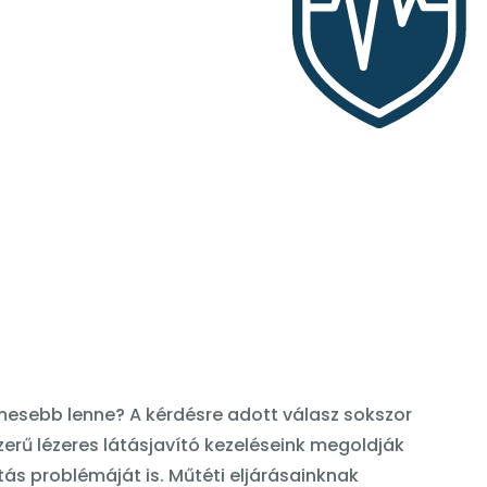
esebb lenne? A kérdésre adott válasz sokszor
erű lézeres látásjavító kezeléseink megoldják
átás problémáját is. Műtéti eljárásainknak