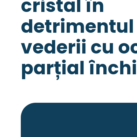
cristal în
detrimentul
vederii cu o
parțial închi