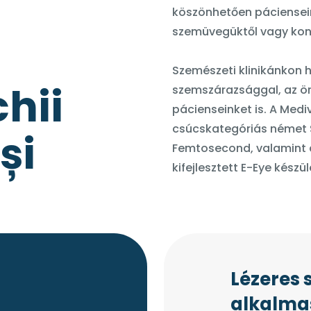
köszönhetően páciense
szemüvegüktől vagy kont
Szemészeti klinikánkon 
chii
szemszárazsággal, az ö
pácienseinket is. A Medi
csúcskategóriás német 
și
Femtosecond, valamint a
kifejlesztett E-Eye kész
Lézeres 
alkalmas