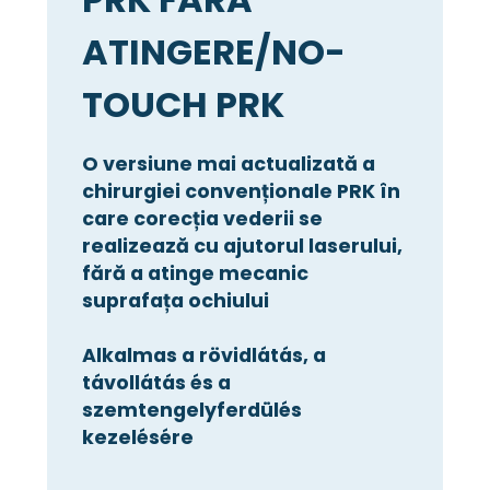
ATINGERE/NO-
TOUCH PRK
O versiune mai actualizată a
chirurgiei convenționale PRK în
care corecția vederii se
realizează cu ajutorul laserului,
fără a atinge mecanic
suprafața ochiului
Alkalmas a rövidlátás, a
távollátás és a
szemtengelyferdülés
kezelésére