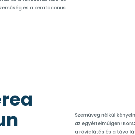
gszeműség és a keratoconus
erea
un
Szemüveg nélkül kényelm
az egyértelműigen! Korsz
a rövidlátás és a távoll