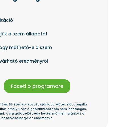
ltáció
jük a szem állapotát
hogy műthető-e a szem
 várható eredményről
Faceți o programare
8 és 65 éves kor között ajánlott. Műtét előtt pupilla
unk, amely után a gépjárművezetés nem lehetséges,
zni. A vizsgálat előtt egy héttel már nem ajánlott a
t befolyásolhatja az eredményt.