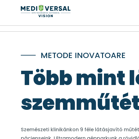
METODE INOVATOARE
Több mint l
szemműté
Szemészeti klinikánkon 9 féle látásjavító műté
pácienseink. Ultramodern gépparkunk a rövidlá