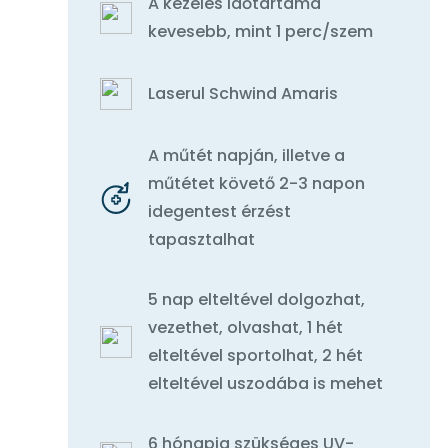
A kezelés időtartama
kevesebb, mint 1 perc/szem
Laserul Schwind Amaris
A műtét napján, illetve a
műtétet követő 2-3 napon
idegentest érzést
tapasztalhat
5 nap elteltével dolgozhat,
vezethet, olvashat, 1 hét
elteltével sportolhat, 2 hét
elteltével uszodába is mehet
6 hónapig szükséges UV-