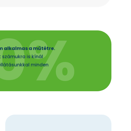
 alkalmas a műtétre.
 számukra is kínál
ellátásunkkal minden